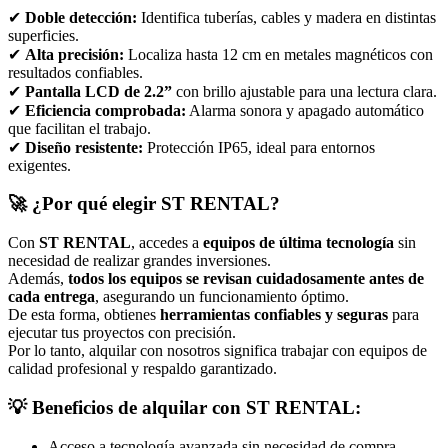
✔
Doble detección:
Identifica tuberías, cables y madera en distintas
superficies.
✔
Alta precisión:
Localiza hasta 12 cm en metales magnéticos con
resultados confiables.
✔
Pantalla LCD de 2.2”
con brillo ajustable para una lectura clara.
✔
Eficiencia comprobada:
Alarma sonora y apagado automático
que facilitan el trabajo.
✔
Diseño resistente:
Protección IP65, ideal para entornos
exigentes.
🚀
¿Por qué elegir ST RENTAL?
Con
ST RENTAL
, accedes a
equipos de última tecnología
sin
necesidad de realizar grandes inversiones.
Además,
todos los equipos se revisan cuidadosamente antes de
cada entrega
, asegurando un funcionamiento óptimo.
De esta forma, obtienes
herramientas confiables y seguras
para
ejecutar tus proyectos con precisión.
Por lo tanto, alquilar con nosotros significa trabajar con equipos de
calidad profesional y respaldo garantizado.
💡 Beneficios de alquilar con ST RENTAL:
Acceso a tecnología avanzada sin necesidad de compra.